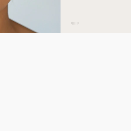
Wat gebeurt er met je huid 
een natuurlijk proces dat
merkt. Lijntjes, verlies va
huid zijn vaak de eerste si
kunnen hydrateren en een 
ze de structu