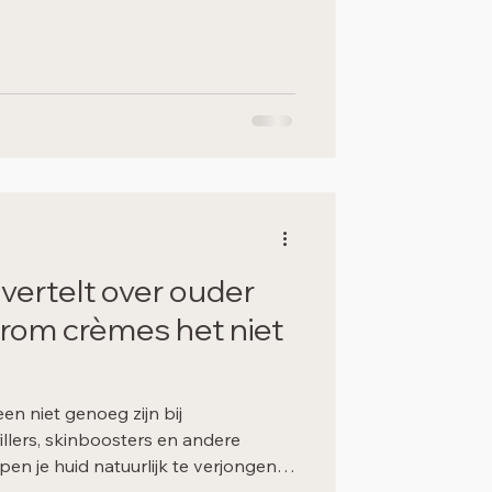
taan door huidveroudering, stress of
an de ogen op je uitstraling Vooral
elt hierin een grote rol. Donkere
opslag of fijn
vertelt over ouder
rom crèmes het niet
n niet genoeg zijn bij
illers, skinboosters en andere
en je huid natuurlijk te verjongen.