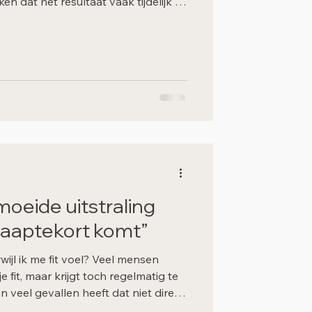
n dat het resultaat vaak tijdelijk is.
oudig, maar in de praktijk spelen
rol, zoals hormonen, stress, slaap,
ing. Medisch afvallen biedt daarom
ioneel begeleid, persoonlijk
uurzame verandering, met aandacht
oeide uitstraling
 slaaptekort komt”
wijl ik me fit voel? Veel mensen
e fit, maar krijgt toch regelmatig te
In veel gevallen heeft dat niet direct
maar met veranderingen in het