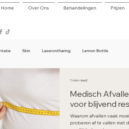
Home
Over Ons
Behandelingen
Prijzen
ntatie
Skin
Laserontharing
Lemon Bottle
1 min read
Medisch Afvall
voor blijvend re
Waarom afvallen vaak moeil
proberen af te vallen met di