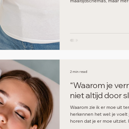
maaltijdschema’s, maar merke
Gewicht verliezen lijkt eenv
verschillende factoren een 
eetgewoonten en stofwissel
een andere aanpak: profess
afgestemd en gericht op d
2 min read
“Waarom je verm
niet altijd door
Waarom zie ik er moe uit ter
herkennen het wel: je voelt j
horen dat je er moe uitziet. 
te maken met slaaptekort, 