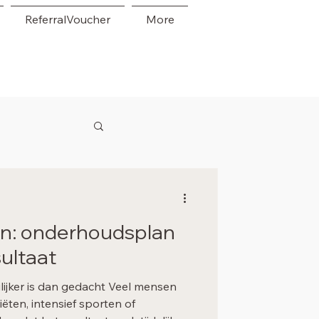
ReferralVoucher
More
en: onderhoudsplan
sultaat
ijker is dan gedacht Veel mensen
ëten, intensief sporten of