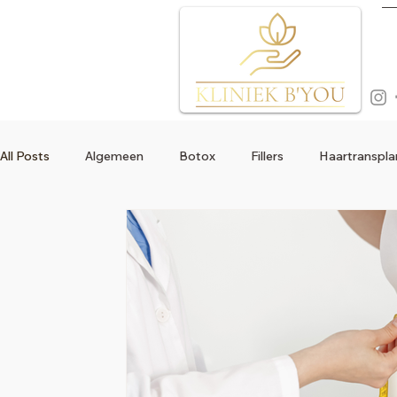
All Posts
Algemeen
Botox
Fillers
Haartranspla