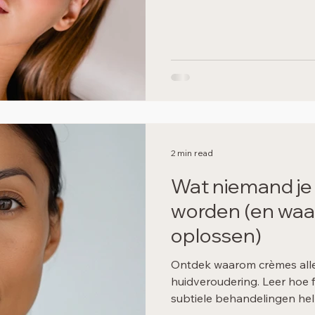
gezicht die geleidelijk onts
volumeverlies. De invloed v
de zone rondom de ogen spe
kringen, een zwaardere oog
2 min read
Wat niemand je 
worden (en waa
oplossen)
Ontdek waarom crèmes allee
huidveroudering. Leer hoe f
subtiele behandelingen help