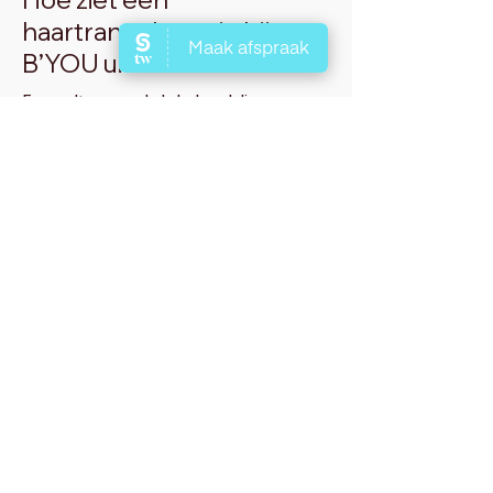
haartransplantatie bij
B’YOU uit?
Er wordt
geen enkele behandeling
uitgevoerd zonder geldig
legitimatiebewijs
. Vergeet deze dan ook
niet mee te nemen naar je afspraak!
CONSULTATIE
Afspraak maken:
De patiënt maakt een
afspraak voor een consultatie bij Kliniek
B'YOU via telefoon, e-mail of online
boekingssysteem.
Inleidend gesprek:
Tijdens de consultatie
begroet een van onze ervaren
medewerkers de patiënt en leidt hen naar
een privékamer waar ze comfortabel
kunnen zitten en hun vragen kunnen
stellen.
Medische geschiedenis en haaranalyse:
De
patiënt bespreekt hun medische
geschiedenis en eventuele eerdere
behandelingen voor haarverlies met de