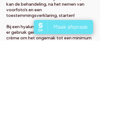
kan de behandeling, na het nemen van
voorfoto’s en een
toestemmingsverklaring, starten!
Bij een hyaluronidase behandeling wordt
er gebruik gemaakt van een verdovende
crème om het ongemak tot een minimum
te beperken. Vervolgens wordt de
oplossing met een uiterst dunne naald op
de plaats waar je het volume of de contour
van de filler niet wenst, ingebracht.
Na de behandeling krijg je een
verzachtende crème op het behandelde
gebied en is het van belang dat je de
adviezen van de arts opvolgt om optimaal
te kunnen genieten van de
behandelresultaten. De arts maakt tevens
een na-foto. Let op: direct na de
behandeling kan het voorkomen dat de
huid rood is. Soms kan er een blauw plekje
ontstaan. Beide trekken uiteraard weer
weg. Na 2 dagen is het uiteindelijke
eindresultaat van de oplosbehandeling het
best zichtbaar.