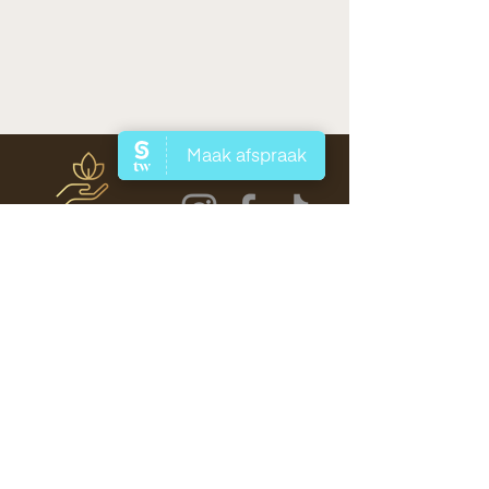
HOOFDVESTIGING
Maasmechelen
Heerlen
OP AANVRAAG
Sittard
Stein
Landsmeer
LEGAL