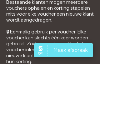
Bestaande klanten mogen meerdere
vouchers ophalen en korting stapelen
mits voor elke voucher een nieuwe klant
wordt aangedragen.
🔒
Eenmalig gebruik per voucher: Elke
voucher kan slechts één keer worden
gebruikt. Zodra een nieuwe klant de
voucher inlevert, ontvangen zowel de
nieuwe klant als de bestaande klant
hun korting.
🔒
Kortingen: De nieuwe klant ontvangt
10% korting op hun eerste behandeling,
en de bestaande klant ontvangt €40
korting op hun volgende behandeling
na het inleveren van de voucher.
🔒
Uitsluitingen: Kortingen zijn alleen
geldig op volledige behandelingen en
zijn niet van toepassing op
consultaties, touch-ups, of
behandelingen onder €100.