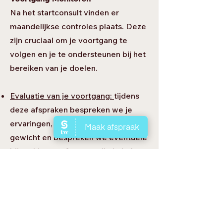
Na het startconsult vinden er
maandelijkse controles plaats. Deze
zijn cruciaal om je voortgang te
volgen en je te ondersteunen bij het
bereiken van je doelen.
Evaluatie van je voortgang:
tijdens
deze afspraken bespreken we je
ervaringen, vragen we naar je
gewicht en bespreken we eventuele
bijwerkingen of vragen die je hebt.
Aanpassing van het
behandelplan:
indien nodig, passen
we je medicatie of behandelplan aan
om ervoor te zorgen dat je op koers
blijft. Dit kan betekenen dat je meer