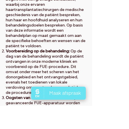
waarbij onze ervaren
haartransplantatiechirurgen de medische
geschiedenis van de patiënt bespreken,
hun haar en hoofdhuid analyseren en hun
behandelingsdoelen bespreken. Op basis
van deze informatie wordt een
behandelplan op maat gemaakt om aan
de specifieke behoeften en wensen van de
patiënt te voldoen.
Voorbereiding op de behandeling:
Op de
dag van de behandeling wordt de patiënt
ontvangen in onze moderne kliniek en
voorbereid op de FUE-procedure. Dit
omvat onder meer het scheren van het
donorgebied en het ontvangstgebied,
evenals het toedienen van lokale
verdoving om eventueel ongemak tijdens
de procedure te minimaliseren.
Oogsten van haarfollikels:
Met behulp van
geavanceerde FUE-apparatuur worden
haarfollikels één voor één geoogst uit het
donorgebied, meestal aan de achterkant
of zijkanten van het hoofd. Deze follikels
worden vervolgens zorgvuldig
gecontroleerd en voorbereid voor