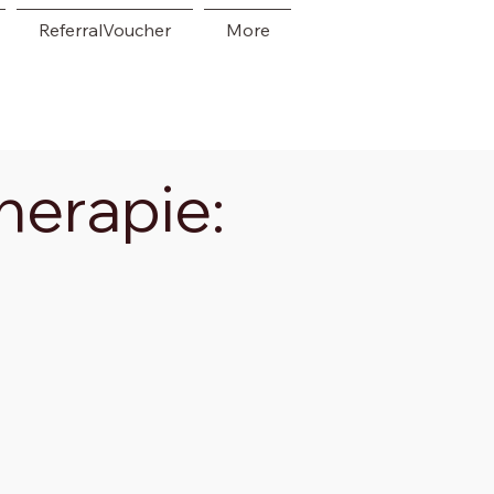
ReferralVoucher
More
herapie: