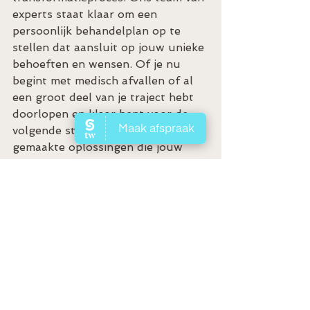
experts staat klaar om een 
persoonlijk behandelplan op te 
stellen dat aansluit op jouw unieke 
behoeften en wensen. Of je nu 
begint met medisch afvallen of al 
een groot deel van je traject hebt 
doorlopen en klaar bent voor de 
volgende stap, wij bieden op maat 
gemaakte oplossingen die jouw 
lichaam volledig tot zijn recht laten 
komen. Heb je nog vragen of wil je 
meer informatie kom voor een 
vrijblijvend medisch afvallen 
consult naar Heerlen of 
Maasmechelen. 