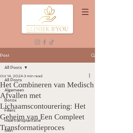
Post
All Posts
Oct 14, 2024
3 min read
All Posts
Het Combineren van Medisch
Algemeen
Afvallen met
Botox
Lichaamscontourering: Het
Fillers
Geheim van Een Compleet
Haartransplantatie
Transformatieproces
Skin