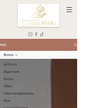
FAQ
Botox
All Posts
Algemeen
Botox
Fillers
Haartransplantatie
Skin
Laserontharing