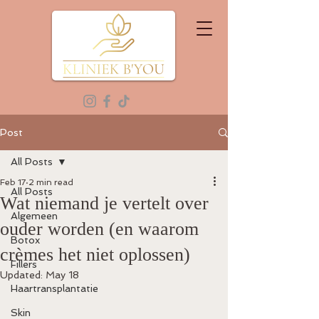
Post
All Posts
Feb 17
2 min read
All Posts
Wat niemand je vertelt over
Algemeen
ouder worden (en waarom
Botox
crèmes het niet oplossen)
Fillers
Updated:
May 18
Haartransplantatie
Skin